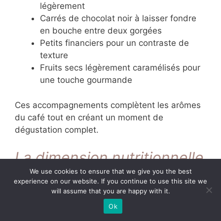
légèrement
Carrés de chocolat noir à laisser fondre
en bouche entre deux gorgées
Petits financiers pour un contraste de
texture
Fruits secs légèrement caramélisés pour
une touche gourmande
Ces accompagnements complètent les arômes
du café tout en créant un moment de
dégustation complet.
La dimension nutritionnelle
de votre café glacé
We use cookies to ensure that we give you the best
experience on our website. If you continue to use this site we
espresso
will assume that you are happy with it.
Ok
Pour les personnes soucieuses de leur