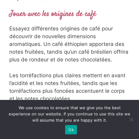
Jouer avec les origines de café
Essayez différentes origines de café pour
découvrir de nouvelles dimensions
aromatiques. Un café éthiopien apportera des
notes fruitées, tandis qu’un café brésilien offrira
plus de rondeur et de notes chocolatées.
Les torréfactions plus claires mettent en avant
l’acidité et les notes fruitées, tandis que les
torréfactions plus foncées accentuent le corps
et les notes chocolatées.
We use cookies to ensure that we give you the best
Expérimenter avec le lait
experience on our website. If you continue to use this site we
will assume that you are happy with it.
Les laits végétaux peuvent créer des
Ok
macchiatos aux profils aromatiques uniques. Le