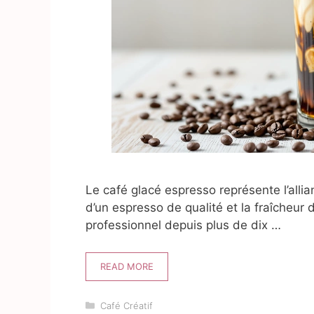
Le café glacé espresso représente l’alli
d’un espresso de qualité et la fraîcheur 
professionnel depuis plus de dix …
READ MORE
Catégories
Café Créatif