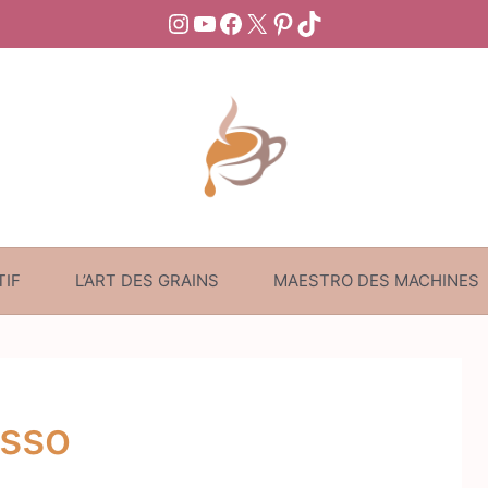
Instagram
YouTube
Facebook
X
Pinterest
TikTok
TIF
L’ART DES GRAINS
MAESTRO DES MACHINES
esso