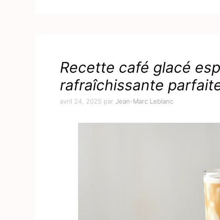
Recette café glacé es
rafraîchissante parfait
avril 24, 2025
par
Jean-Marc Leblanc