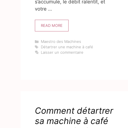
s’accumule, le débit ralentit, et
votre …
READ MORE
Catégories
Maestro des Machines
Étiquettes
Détartrer une machine à café
Laisser un commentaire
Comment détartrer
sa machine à café