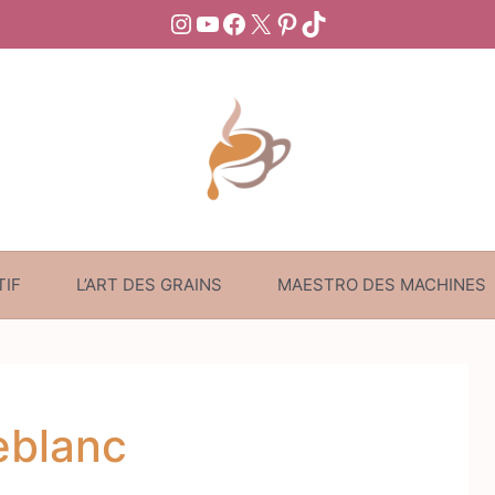
Instagram
YouTube
Facebook
X
Pinterest
TikTok
TIF
L’ART DES GRAINS
MAESTRO DES MACHINES
eblanc