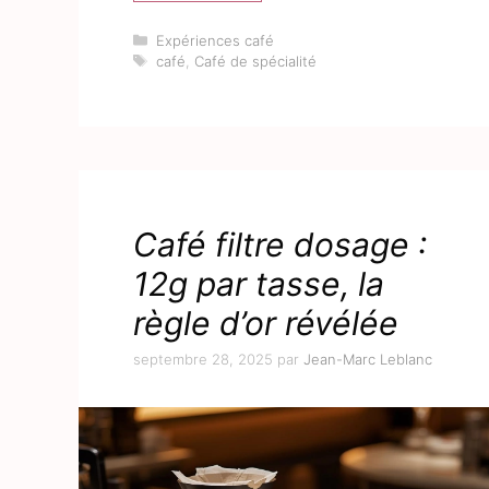
Catégories
Expériences café
Étiquettes
café
,
Café de spécialité
Café filtre dosage :
12g par tasse, la
règle d’or révélée
septembre 28, 2025
par
Jean-Marc Leblanc