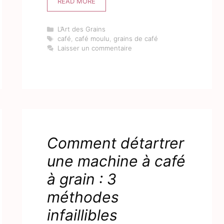
READ MORE
Catégories
L’Art des Grains
Étiquettes
café
,
café moulu
,
grains de café
Laisser un commentaire
Comment détartrer
une machine à café
à grain : 3
méthodes
infaillibles