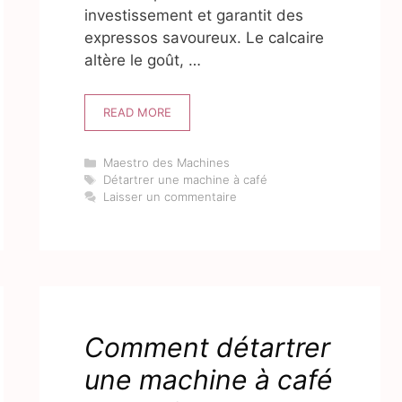
investissement et garantit des
expressos savoureux. Le calcaire
altère le goût, …
READ MORE
Catégories
Maestro des Machines
Étiquettes
Détartrer une machine à café
Laisser un commentaire
Comment détartrer
une machine à café