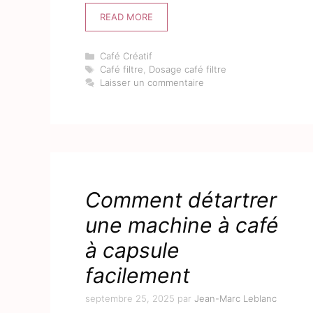
READ MORE
Catégories
Café Créatif
Étiquettes
Café filtre
,
Dosage café filtre
Laisser un commentaire
Comment détartrer
une machine à café
à capsule
facilement
septembre 25, 2025
par
Jean-Marc Leblanc