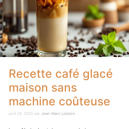
Recette café glacé
maison sans
machine coûteuse
avril 24, 2025
par
Jean-Marc Leblanc