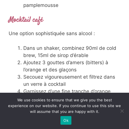
pamplemousse
Mocktail café
Une option sophistiquée sans alcool :
Dans un shaker, combinez 90ml de cold
brew, 15ml de sirop d’érable
Ajoutez 3 gouttes d’amers (bitters) à
l’orange et des glaçons
Secouez vigoureusement et filtrez dans
un verre à cocktail
Garnissez d’une fine tranche d’orange
déshydratée
We use cookies to ensure that we give you the best
experience on our website. If you continue to use this site we
will assume that you are happy with it.
L’aspect nutritionnel du
Ok
café glacé