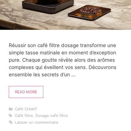
Réussir son café filtre dosage transforme une
simple tasse matinale en moment d’exception
pure. Chaque goutte révèle alors des arômes
complexes qui éveillent vos sens. Découvrons
ensemble les secrets d’un …
READ MORE
Catégories
Café Créatif
Étiquettes
Café filtre
,
Dosage café filtre
Laisser un commentaire