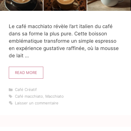
Le café macchiato révèle l’art italien du café
dans sa forme la plus pure. Cette boisson
emblématique transforme un simple espresso
en expérience gustative raffinée, où la mousse
de lait …
READ MORE
Catégories
Café Créatif
Étiquettes
Café macchiato
,
Macchiato
Laisser un commentaire