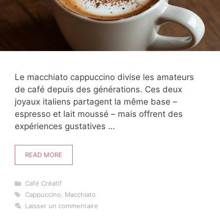
Le macchiato cappuccino divise les amateurs
de café depuis des générations. Ces deux
joyaux italiens partagent la même base –
espresso et lait moussé – mais offrent des
expériences gustatives …
READ MORE
Catégories
Café Créatif
Étiquettes
Cappuccino
,
Macchiato
Laisser un commentaire