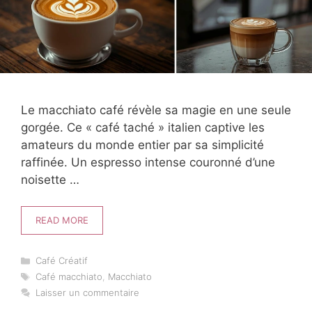
Le macchiato café révèle sa magie en une seule
gorgée. Ce « café taché » italien captive les
amateurs du monde entier par sa simplicité
raffinée. Un espresso intense couronné d’une
noisette …
READ MORE
Catégories
Café Créatif
Étiquettes
Café macchiato
,
Macchiato
Laisser un commentaire