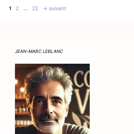
Page
Page
Page
1
2
…
22
→
suivant
JEAN-MARC LEBLANC