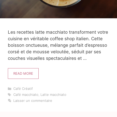
Les recettes latte macchiato transforment votre
cuisine en véritable coffee shop italien. Cette
boisson onctueuse, mélange parfait d’espresso
corsé et de mousse veloutée, séduit par ses
couches visuelles spectaculaires et …
READ MORE
Catégories
Café Créatif
Étiquettes
Café macchiato
,
Latte macchiato
Laisser un commentaire