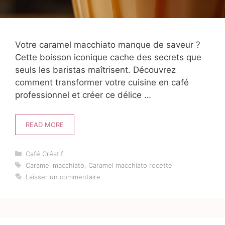
Votre caramel macchiato manque de saveur ?
Cette boisson iconique cache des secrets que
seuls les baristas maîtrisent. Découvrez
comment transformer votre cuisine en café
professionnel et créer ce délice …
READ MORE
Catégories
Café Créatif
Étiquettes
Caramel macchiato
,
Caramel macchiato recette
Laisser un commentaire