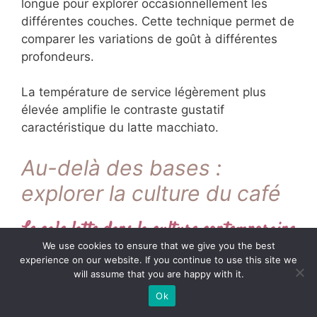
longue pour explorer occasionnellement les
différentes couches. Cette technique permet de
comparer les variations de goût à différentes
profondeurs.
La température de service légèrement plus
élevée amplifie le contraste gustatif
caractéristique du latte macchiato.
Au-delà des bases :
explorer la culture du café
Le cafe latte dans la culture contemporaine
We use cookies to ensure that we give you the best
experience on our website. If you continue to use this site we
Le cafe latte a transcendé son statut de simple
will assume that you are happy with it.
boisson pour devenir un phénomène culturel.
Ok
L’art du latte représente aujourd’hui une forme
d’expression artistique reconnue avec des