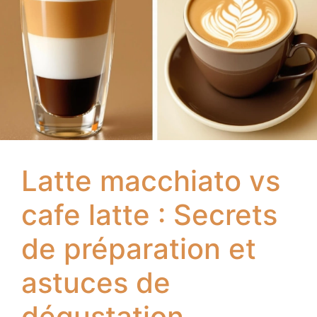
Latte macchiato vs
cafe latte : Secrets
de préparation et
astuces de
dégustation