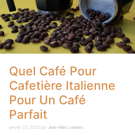
Quel Café Pour
Cafetière Italienne
Pour Un Café
Parfait
janvier 23, 2025
par
Jean-Marc Leblanc