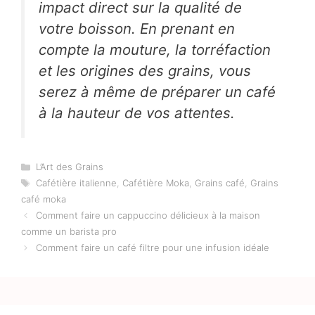
impact direct sur la qualité de
votre boisson. En prenant en
compte la mouture, la torréfaction
et les origines des grains, vous
serez à même de préparer un café
à la hauteur de vos attentes.
Catégories
L’Art des Grains
Étiquettes
Cafétière italienne
,
Cafétière Moka
,
Grains café
,
Grains
café moka
Comment faire un cappuccino délicieux à la maison
comme un barista pro
Comment faire un café filtre pour une infusion idéale