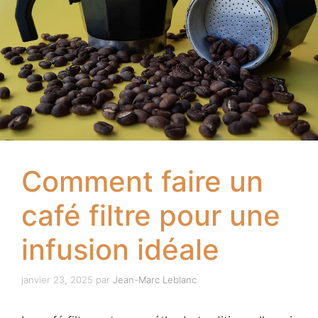
Comment faire un
café filtre pour une
infusion idéale
janvier 23, 2025
par
Jean-Marc Leblanc