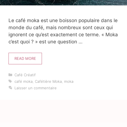
Le café moka est une boisson populaire dans le
monde du café, mais nombreux sont ceux qui
ignorent ce qu’est exactement ce terme. « Moka
c’est quoi ? » est une question …
READ MORE
Catégories
Café Créatif
Étiquettes
café moka
,
Cafétière Moka
,
moka
Laisser un commentaire