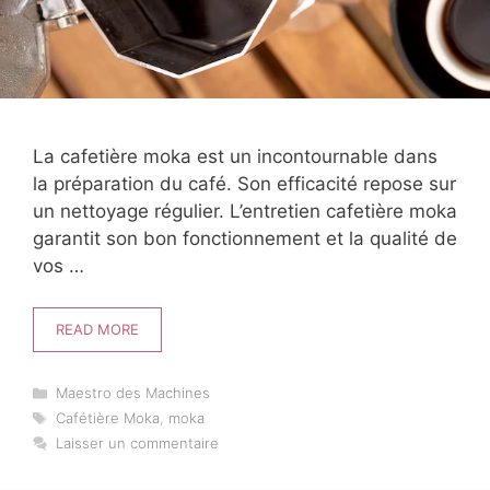
La cafetière moka est un incontournable dans
la préparation du café. Son efficacité repose sur
un nettoyage régulier. L’entretien cafetière moka
garantit son bon fonctionnement et la qualité de
vos …
READ MORE
Catégories
Maestro des Machines
Étiquettes
Cafétière Moka
,
moka
Laisser un commentaire