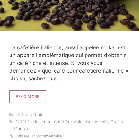
La cafetière italienne, aussi appelée moka, est
un appareil emblématique qui permet d’obtenir
un café riche et intense. Si vous vous
demandez « quel café pour cafetière italienne »
choisir, sachez que …
READ MORE
Catégories
L’Art des Grains
Étiquettes
Cafétière italienne
,
Cafétière Moka
,
Grains café
,
Grains
café moka
Laisser un commentaire