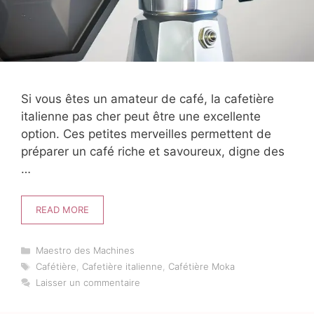
Si vous êtes un amateur de café, la cafetière
italienne pas cher peut être une excellente
option. Ces petites merveilles permettent de
préparer un café riche et savoureux, digne des
…
READ MORE
Catégories
Maestro des Machines
Étiquettes
Cafétière
,
Cafetière italienne
,
Cafétière Moka
Laisser un commentaire