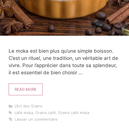
Le moka est bien plus qu’une simple boisson.
C’est un rituel, une tradition, un véritable art de
vivre. Pour l’apprécier dans toute sa splendeur,
il est essentiel de bien choisir …
READ MORE
Catégories
L’Art des Grains
Étiquettes
café moka
,
Grains café
,
Grains café moka
Laisser un commentaire