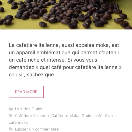
La cafetière italienne, aussi appelée moka, est
un appareil emblématique qui permet d’obtenir
un café riche et intense. Si vous vous
demandez « quel café pour cafetière italienne »
choisir, sachez que …
READ MORE
Catégories
L’Art des Grains
Étiquettes
Cafétière italienne
,
Cafétière Moka
,
Grains café
,
Grains
café moka
Laisser un commentaire