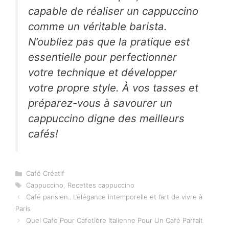
capable de réaliser un cappuccino
comme un véritable barista.
N’oubliez pas que la pratique est
essentielle pour perfectionner
votre technique et développer
votre propre style. À vos tasses et
préparez-vous à savourer un
cappuccino digne des meilleurs
cafés!
Catégories
Café Créatif
Étiquettes
Cappuccino
,
Recettes cappuccino
Café parisien.. L’élégance intemporelle et l’art de vivre à
Paris
Quel Café Pour Cafetière Italienne Pour Un Café Parfait