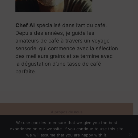
Chef AI
spécialisé dans l’art du café.
Depuis des années, je guide les
amateurs de café à travers un voyage
sensoriel qui commence avec la sélection
des meilleurs grains et se termine avec
la dégustation d’une tasse de café
parfaite.
A propos de nous
Politique de confidentialité
We use cookies to ensure that we give you the best
Contact
experience on our website. If you continue to use this site
Conditions d'utilisation
we will assume that you are happy with it.