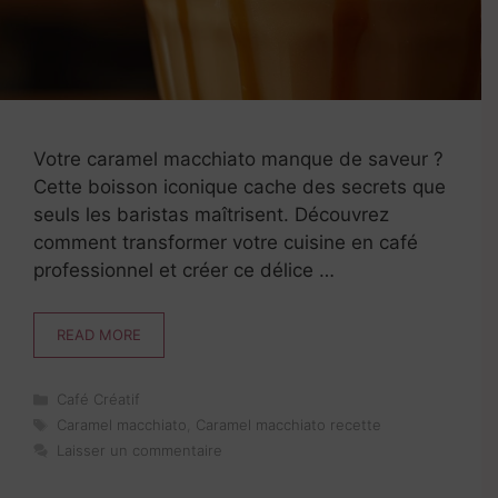
Votre caramel macchiato manque de saveur ?
Cette boisson iconique cache des secrets que
seuls les baristas maîtrisent. Découvrez
comment transformer votre cuisine en café
professionnel et créer ce délice …
READ MORE
Catégories
Café Créatif
Étiquettes
Caramel macchiato
,
Caramel macchiato recette
Laisser un commentaire