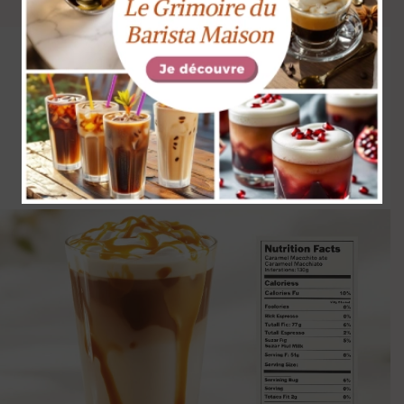
Caramel macchiato
Starbucks nutrition et
secrets cachés
avril 15, 2025
par
Jean-Marc Leblanc