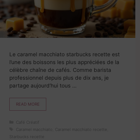
Le caramel macchiato starbucks recette est
l’une des boissons les plus appréciées de la
célèbre chaîne de cafés. Comme barista
professionnel depuis plus de dix ans, je
partage aujourd’hui tous …
READ MORE
Catégories
Café Créatif
Étiquettes
Caramel macchiato
,
Caramel macchiato recette
,
Starbucks recette