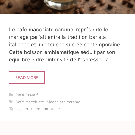
Le café macchiato caramel représente le
mariage parfait entre la tradition barista
italienne et une touche sucrée contemporaine.
Cette boisson emblématique séduit par son
équilibre entre l’intensité de l’espresso, la …
READ MORE
Catégories
Café Créatif
Étiquettes
Café macchiato
,
Macchiato caramel
Laisser un commentaire