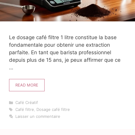
Le dosage café filtre 1 litre constitue la base
fondamentale pour obtenir une extraction
parfaite. En tant que barista professionnel
depuis plus de 15 ans, je peux affirmer que ce
…
READ MORE
Catégories
Café Créatif
Étiquettes
Café filtre
,
Dosage café filtre
Laisser un commentaire