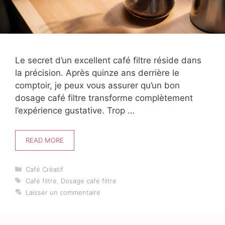
Le secret d’un excellent café filtre réside dans
la précision. Après quinze ans derrière le
comptoir, je peux vous assurer qu’un bon
dosage café filtre transforme complètement
l’expérience gustative. Trop …
READ MORE
Catégories
Café Créatif
Étiquettes
Café filtre
,
Dosage café filtre
Laisser un commentaire