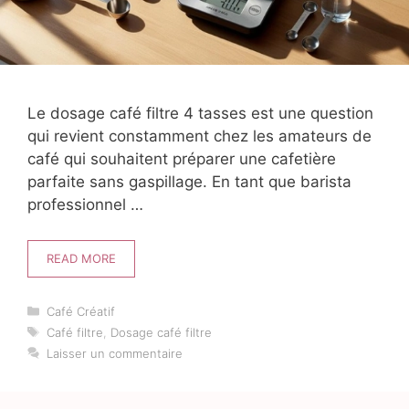
Le dosage café filtre 4 tasses est une question
qui revient constamment chez les amateurs de
café qui souhaitent préparer une cafetière
parfaite sans gaspillage. En tant que barista
professionnel …
READ MORE
Catégories
Café Créatif
Étiquettes
Café filtre
,
Dosage café filtre
Laisser un commentaire