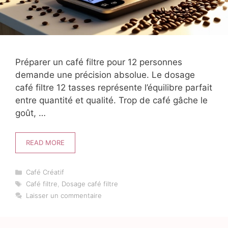
Préparer un café filtre pour 12 personnes
demande une précision absolue. Le dosage
café filtre 12 tasses représente l’équilibre parfait
entre quantité et qualité. Trop de café gâche le
goût, …
READ MORE
Catégories
Café Créatif
Étiquettes
Café filtre
,
Dosage café filtre
Laisser un commentaire