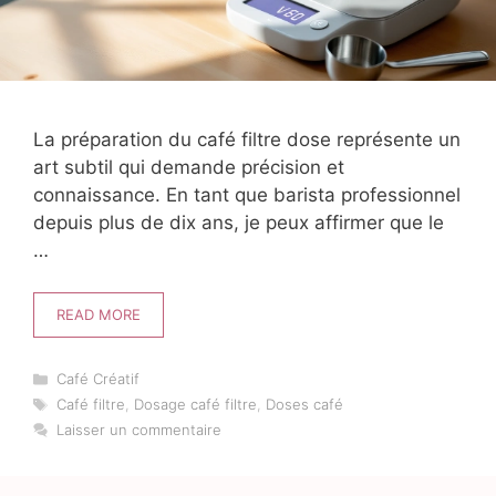
La préparation du café filtre dose représente un
art subtil qui demande précision et
connaissance. En tant que barista professionnel
depuis plus de dix ans, je peux affirmer que le
…
READ MORE
Catégories
Café Créatif
Étiquettes
Café filtre
,
Dosage café filtre
,
Doses café
Laisser un commentaire