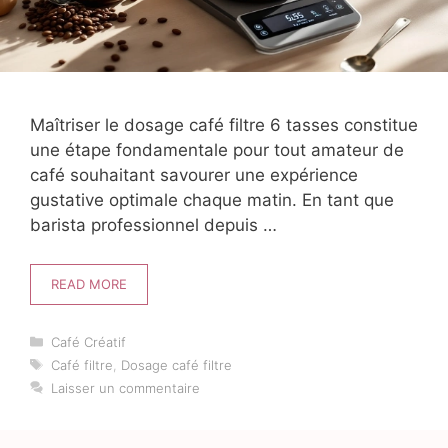
Maîtriser le dosage café filtre 6 tasses constitue
une étape fondamentale pour tout amateur de
café souhaitant savourer une expérience
gustative optimale chaque matin. En tant que
barista professionnel depuis …
READ MORE
Catégories
Café Créatif
Étiquettes
Café filtre
,
Dosage café filtre
Laisser un commentaire