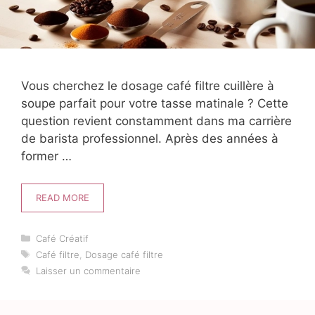
Vous cherchez le dosage café filtre cuillère à
soupe parfait pour votre tasse matinale ? Cette
question revient constamment dans ma carrière
de barista professionnel. Après des années à
former …
READ MORE
Catégories
Café Créatif
Étiquettes
Café filtre
,
Dosage café filtre
Laisser un commentaire