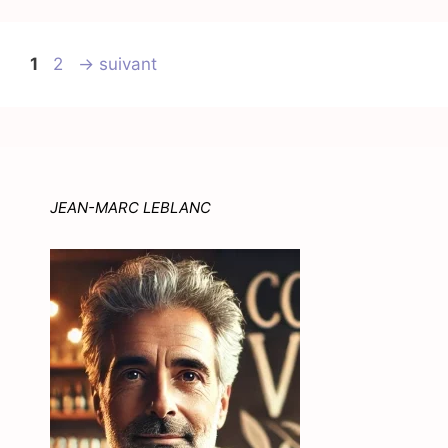
Page
Page
1
2
→
suivant
JEAN-MARC LEBLANC