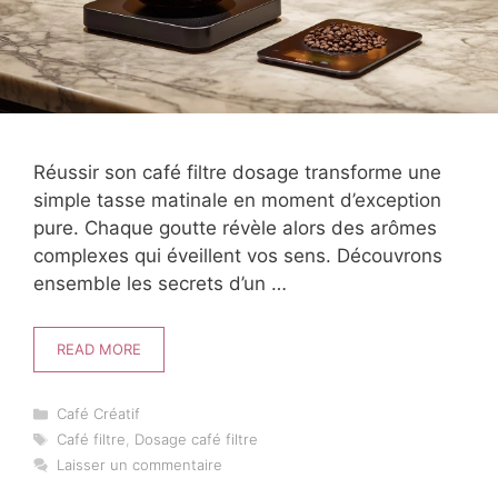
Réussir son café filtre dosage transforme une
simple tasse matinale en moment d’exception
pure. Chaque goutte révèle alors des arômes
complexes qui éveillent vos sens. Découvrons
ensemble les secrets d’un …
READ MORE
Catégories
Café Créatif
Étiquettes
Café filtre
,
Dosage café filtre
Laisser un commentaire