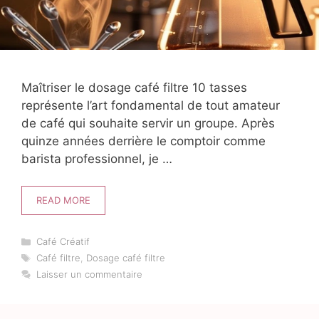
Maîtriser le dosage café filtre 10 tasses
représente l’art fondamental de tout amateur
de café qui souhaite servir un groupe. Après
quinze années derrière le comptoir comme
barista professionnel, je …
READ MORE
Catégories
Café Créatif
Étiquettes
Café filtre
,
Dosage café filtre
Laisser un commentaire