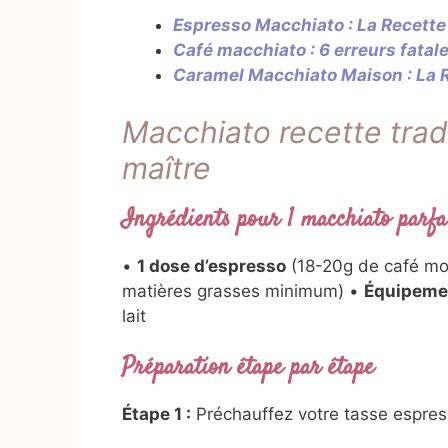
Espresso Macchiato : La Recette
Café macchiato : 6 erreurs fatale
Caramel Macchiato Maison : La R
Macchiato recette tradi
maître
Ingrédients pour 1 macchiato parfa
•
1 dose d’espresso
(18-20g de café mou
matières grasses minimum) •
Équipemen
lait
Préparation étape par étape
Étape 1 :
Préchauffez votre tasse espres