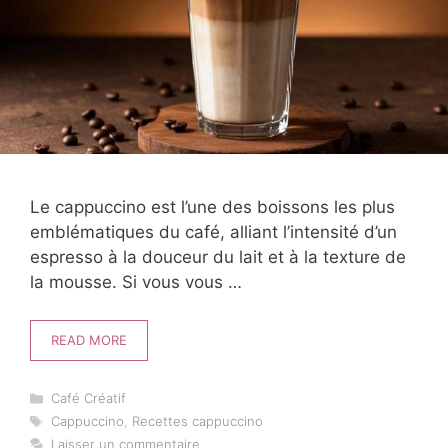
Le cappuccino est l’une des boissons les plus
emblématiques du café, alliant l’intensité d’un
espresso à la douceur du lait et à la texture de
la mousse. Si vous vous …
READ MORE
Catégories
Café Créatif
Étiquettes
Cappuccino
,
Recettes cappuccino
Laisser un commentaire