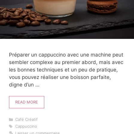
Préparer un cappuccino avec une machine peut
sembler complexe au premier abord, mais avec
les bonnes techniques et un peu de pratique,
vous pouvez réaliser une boisson parfaite,
digne d’un …
READ MORE
Catégories
Café Créatif
Étiquettes
Cappuccino
Laisser un commentaire