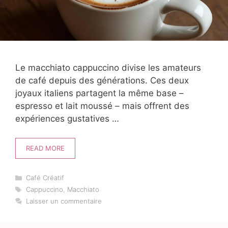
Le macchiato cappuccino divise les amateurs
de café depuis des générations. Ces deux
joyaux italiens partagent la même base –
espresso et lait moussé – mais offrent des
expériences gustatives …
READ MORE
Catégories
Café Créatif
Étiquettes
Cappuccino
,
Macchiato
Laisser un commentaire