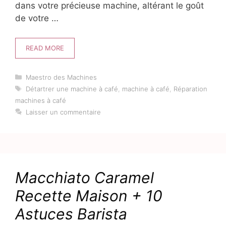
dans votre précieuse machine, altérant le goût
de votre …
READ MORE
Catégories
Maestro des Machines
Étiquettes
Détartrer une machine à café
,
machine à café
,
Réparation
machines à café
Laisser un commentaire
Macchiato Caramel
Recette Maison + 10
Astuces Barista