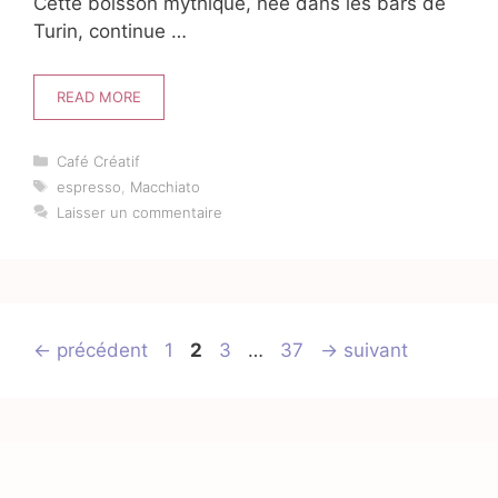
Cette boisson mythique, née dans les bars de
Turin, continue …
READ MORE
Catégories
Café Créatif
Étiquettes
espresso
,
Macchiato
Laisser un commentaire
Page
Page
Page
Page
←
précédent
1
2
3
…
37
→
suivant