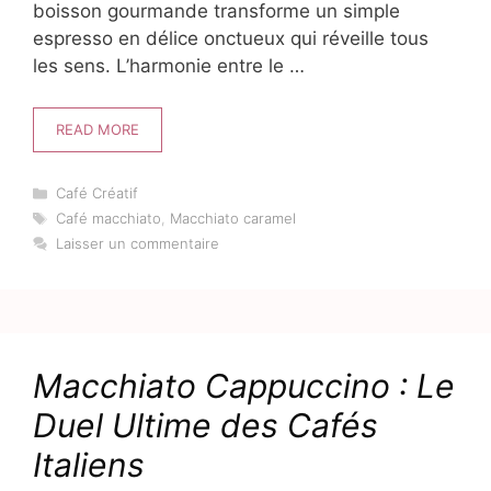
boisson gourmande transforme un simple
espresso en délice onctueux qui réveille tous
les sens. L’harmonie entre le …
READ MORE
Catégories
Café Créatif
Étiquettes
Café macchiato
,
Macchiato caramel
Laisser un commentaire
Macchiato Cappuccino : Le
Duel Ultime des Cafés
Italiens