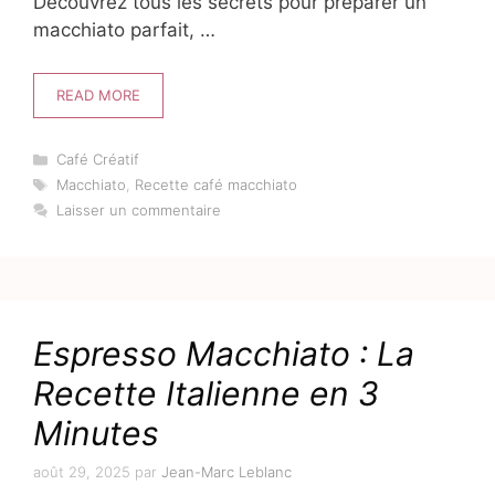
Découvrez tous les secrets pour préparer un
macchiato parfait, …
READ MORE
Catégories
Café Créatif
Étiquettes
Macchiato
,
Recette café macchiato
Laisser un commentaire
Espresso Macchiato : La
Recette Italienne en 3
Minutes
août 29, 2025
par
Jean-Marc Leblanc