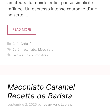
amateurs du monde entier par sa simplicité
raffinée. Un espresso intense couronné d’une
noisette …
READ MORE
Catégories
Café Créatif
Étiquettes
Café macchiato
,
Macchiato
Laisser un commentaire
Macchiato Caramel
Recette de Barista
septembre 2, 2025
par
Jean-Marc Leblanc