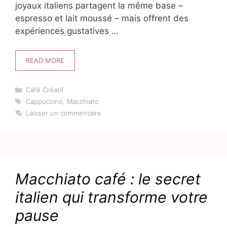
joyaux italiens partagent la même base –
espresso et lait moussé – mais offrent des
expériences gustatives …
READ MORE
Catégories
Café Créatif
Étiquettes
Cappuccino
,
Macchiato
Laisser un commentaire
Macchiato café : le secret
italien qui transforme votre
pause