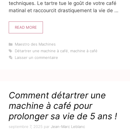
techniques. Le tartre tue le goût de votre café
matinal et raccourcit drastiquement la vie de …
READ MORE
Catégories
Maestro des Machines
Étiquettes
Détartrer une machine à café
,
machine à café
Laisser un commentaire
Comment détartrer une
machine à café pour
prolonger sa vie de 5 ans !
septembre 7, 2025
par
Jean-Marc Leblanc