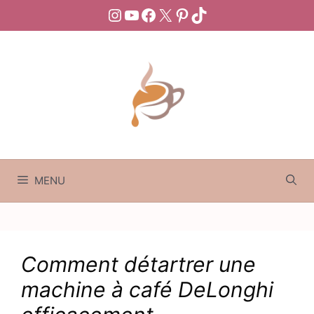
Aller
Instagram
YouTube
Facebook
X
Pinterest
TikTok
au
contenu
MENU
Comment détartrer une
machine à café DeLonghi