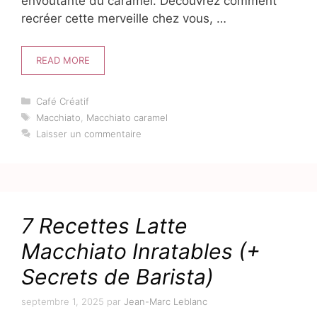
envoûtante du caramel. Découvrez comment
recréer cette merveille chez vous, …
READ MORE
Catégories
Café Créatif
Étiquettes
Macchiato
,
Macchiato caramel
Laisser un commentaire
7 Recettes Latte
Macchiato Inratables (+
Secrets de Barista)
septembre 1, 2025
par
Jean-Marc Leblanc