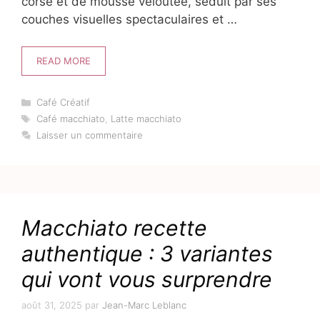
corsé et de mousse veloutée, séduit par ses
couches visuelles spectaculaires et …
READ MORE
Catégories
Café Créatif
Étiquettes
Café macchiato
,
Latte macchiato
Laisser un commentaire
Macchiato recette
authentique : 3 variantes
qui vont vous surprendre
août 31, 2025
par
Jean-Marc Leblanc