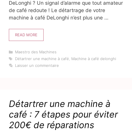
DeLonghi ? Un signal d’alarme que tout amateur
de café redoute ! Le détartrage de votre
machine à café DeLonghi n’est plus une …
READ MORE
Catégories
Maestro des Machines
Étiquettes
Détartrer une machine à café
,
Machine à café delonghi
Laisser un commentaire
Détartrer une machine à
café : 7 étapes pour éviter
200€ de réparations