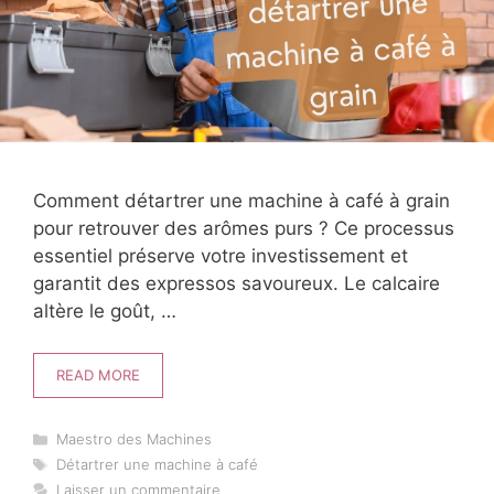
Comment détartrer une machine à café à grain
pour retrouver des arômes purs ? Ce processus
essentiel préserve votre investissement et
garantit des expressos savoureux. Le calcaire
altère le goût, …
READ MORE
Catégories
Maestro des Machines
Étiquettes
Détartrer une machine à café
Laisser un commentaire