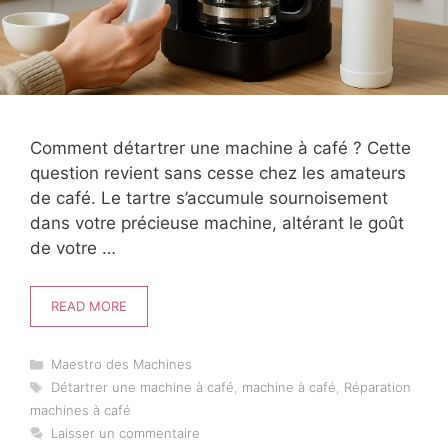
Comment détartrer une machine à café ? Cette
question revient sans cesse chez les amateurs
de café. Le tartre s’accumule sournoisement
dans votre précieuse machine, altérant le goût
de votre …
READ MORE
Catégories
Maestro des Machines
Étiquettes
Détartrer une machine à café
,
machine à café
,
Réparation
machines à café
Laisser un commentaire