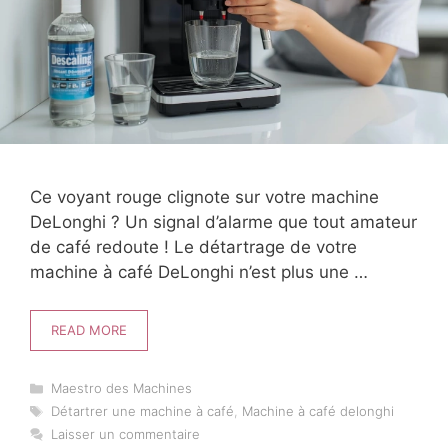
Ce voyant rouge clignote sur votre machine
DeLonghi ? Un signal d’alarme que tout amateur
de café redoute ! Le détartrage de votre
machine à café DeLonghi n’est plus une …
READ MORE
Catégories
Maestro des Machines
Étiquettes
Détartrer une machine à café
,
Machine à café delonghi
Laisser un commentaire