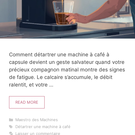
Comment détartrer une machine à café à
capsule devient un geste salvateur quand votre
précieux compagnon matinal montre des signes
de fatigue. Le calcaire s’accumule, le débit
ralentit, et votre …
READ MORE
Catégories
Maestro des Machines
Étiquettes
Détartrer une machine à café
Laisser un commentaire