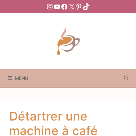
Aller
Instagram
YouTube
Facebook
X
Pinterest
TikTok
au
contenu
MENU
Détartrer une
machine à café