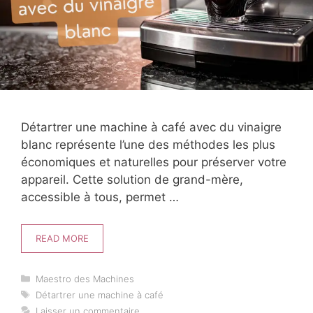
Détartrer une machine à café avec du vinaigre
blanc représente l’une des méthodes les plus
économiques et naturelles pour préserver votre
appareil. Cette solution de grand-mère,
accessible à tous, permet …
READ MORE
Catégories
Maestro des Machines
Étiquettes
Détartrer une machine à café
Laisser un commentaire