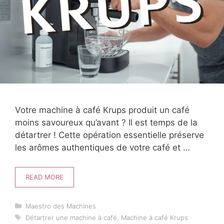
Votre machine à café Krups produit un café
moins savoureux qu’avant ? Il est temps de la
détartrer ! Cette opération essentielle préserve
les arômes authentiques de votre café et …
READ MORE
Catégories
Maestro des Machines
Étiquettes
Détartrer une machine à café
,
Machine à café Krups