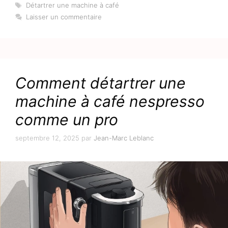
Étiquettes
Détartrer une machine à café
Laisser un commentaire
Comment détartrer une
machine à café nespresso
comme un pro
septembre 12, 2025
par
Jean-Marc Leblanc