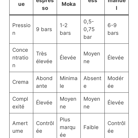
espres
ess
manue
ue
Moka
so
l
0,5-
Pressio
1-2
6-9
9 bars
0,75
n
bars
bars
bar
Conce
Très
Moyen
ntratio
Élevée
Élevée
élevée
ne
n
Abond
Minima
Absent
Modér
Crema
ante
le
e
ée
Compl
Moyen
Moyen
Élevée
Élevée
exité
ne
ne
Plus
Amert
Contrôl
Contrôl
marqu
Faible
ume
ée
ée
ée