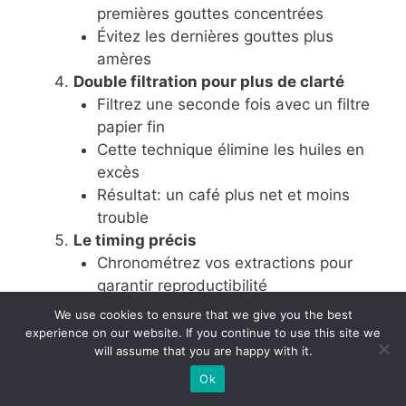
premières gouttes concentrées
Évitez les dernières gouttes plus
amères
Double filtration pour plus de clarté
Filtrez une seconde fois avec un filtre
papier fin
Cette technique élimine les huiles en
excès
Résultat: un café plus net et moins
trouble
Le timing précis
Chronométrez vos extractions pour
garantir reproductibilité
Ajustez finement la mouture selon le
We use cookies to ensure that we give you the best
temps d’écoulement
experience on our website. If you continue to use this site we
will assume that you are happy with it.
Notez vos paramètres réussis pour
progresser
Ok