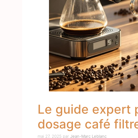
Le guide expert p
dosage café filtr
mai 27, 2025
par
Jean-Marc Leblanc