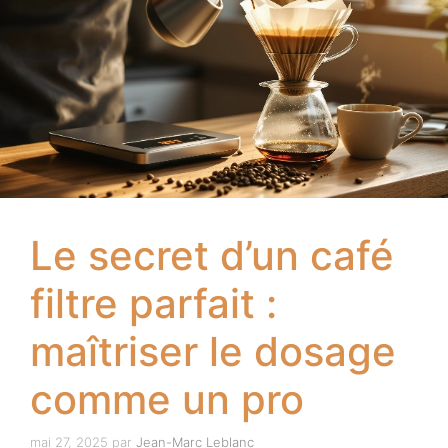
Le secret d’un café
filtre parfait :
maîtriser le dosage
comme un pro
mai 27, 2025
par
Jean-Marc Leblanc