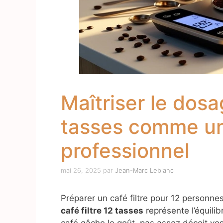
Maîtriser le dosa
tasses comme un
professionnel
mai 26, 2025
par
Jean-Marc Leblanc
Préparer un café filtre pour 12 personn
café filtre 12 tasses
représente l’équilib