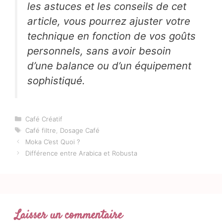
les astuces et les conseils de cet
article, vous pourrez ajuster votre
technique en fonction de vos goûts
personnels, sans avoir besoin
d’une balance ou d’un équipement
sophistiqué.
Catégories
Café Créatif
Étiquettes
Café filtre
,
Dosage Café
Moka C’est Quoi ?
Différence entre Arabica et Robusta
Laisser un commentaire