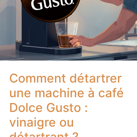
Comment détartrer
une machine à café
Dolce Gusto :
vinaigre ou
détartrant ?