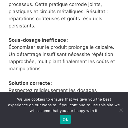
processus. Cette pratique corrode joints,
plastiques et circuits métalliques. Résultat :
réparations coûteuses et goûts résiduels
persistants.
Sous-dosage inefficace :
Économiser sur le produit prolonge le calcaire.
Un détartrage insuffisant nécessite répétition
rapprochée, multipliant finalement les coûts et
manipulations.
Solution correcte :
Respectez religieusement les dosages
fabricant. Ces formulations résultent d’études
We use cookies to ensure that we give you the best
approfondies garantissant efficacité sans
experience on our website. If you continue to use this site we
will assume that you are happy with it.
risque.
Ok
Négligences de rinçage dangereuses