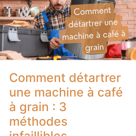
Comment détartrer
une machine à café
à grain : 3
méthodes
infaillibles