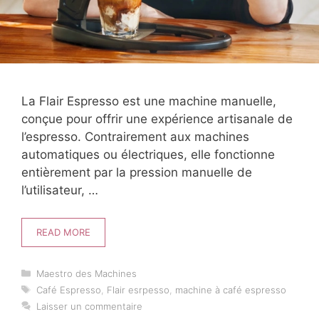
La Flair Espresso est une machine manuelle,
conçue pour offrir une expérience artisanale de
l’espresso. Contrairement aux machines
automatiques ou électriques, elle fonctionne
entièrement par la pression manuelle de
l’utilisateur, …
READ MORE
Catégories
Maestro des Machines
Étiquettes
Café Espresso
,
Flair esrpesso
,
machine à café espresso
Laisser un commentaire