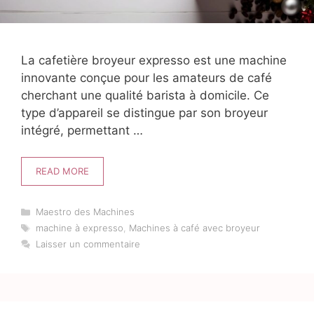
La cafetière broyeur expresso est une machine
innovante conçue pour les amateurs de café
cherchant une qualité barista à domicile. Ce
type d’appareil se distingue par son broyeur
intégré, permettant …
READ MORE
Catégories
Maestro des Machines
Étiquettes
machine à expresso
,
Machines à café avec broyeur
Laisser un commentaire