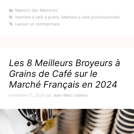
Catégories
Maestro des Machines
Étiquettes
machine à café à grains
,
Machine a café professionnelle
Laisser un commentaire
Les 8 Meilleurs Broyeurs à
Grains de Café sur le
Marché Français en 2024
novembre 11, 2024
par
Jean-Marc Leblanc