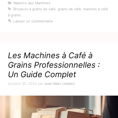
Catégories
Maestro des Machines
Étiquettes
Broyeurs à grains de café
,
grains de café
,
machine à café
à grains
Laisser un commentaire
Les Machines à Café à
Grains Professionnelles :
Un Guide Complet
octobre 30, 2024
par
Jean-Marc Leblanc