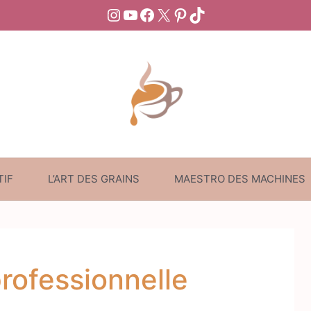
Instagram
YouTube
Facebook
X
Pinterest
TikTok
TIF
L’ART DES GRAINS
MAESTRO DES MACHINES
rofessionnelle