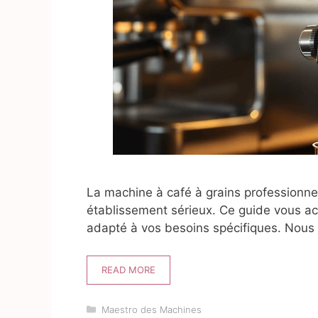
La machine à café à grains professionnel
établissement sérieux. Ce guide vous a
adapté à vos besoins spécifiques. Nous
READ MORE
Catégories
Maestro des Machines