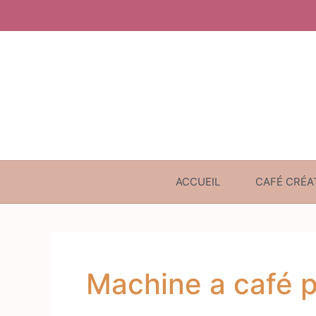
Aller
au
contenu
ACCUEIL
CAFÉ CRÉA
Machine a café p