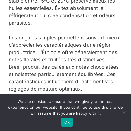
stable entre 15°C et 20°C préserve mieux les
huiles essentielles. Évitez absolument le
réfrigérateur qui crée condensation et odeurs
parasites.
Les origines simples permettent souvent mieux
d’apprécier les caractéristiques d’une région
productrice. L’Éthiopie offre généralement des
notes florales et fruitées très distinctives. Le
Brésil produit des cafés aux notes chocolatées
et noisettes particulièrement équilibrées. Ces
caractéristiques influencent directement vos
réglages de mouture optimaux.
We use cookies to ensure that we give you the best
L’art délicat du réglage
experience on our website. If you continue to use this site we
will assume that you are happy with it.
La finesse de mouture s’adapte principalement
Ok
au type d’extraction souhaité. L’espresso