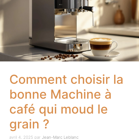
Comment choisir la
bonne Machine à
café qui moud le
grain ?
avril 4, 2025
par
Jean-Marc Leblanc