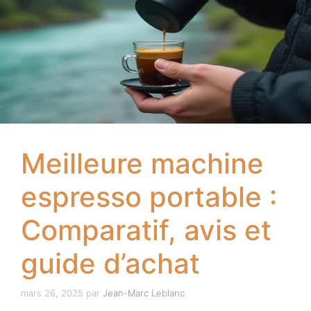
Meilleure machine
espresso portable :
Comparatif, avis et
guide d’achat
mars 26, 2025
par
Jean-Marc Leblanc