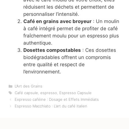
réduisent les déchets et permettent de
personnaliser l’intensité.
Café en grains avec broyeur
: Un moulin
à café intégré permet de profiter de café
fraîchement moulu pour un espresso plus
authentique.
Dosettes compostables
: Ces dosettes
biodégradables offrent un compromis
entre qualité et respect de
l’environnement.
Catégories
L’Art des Grains
Étiquettes
Café capsule
,
espresso
,
Espresso Capsule
Expresso caféine : Dosage et Effets Immédiats
Espresso Macchiato : L’art du café italien