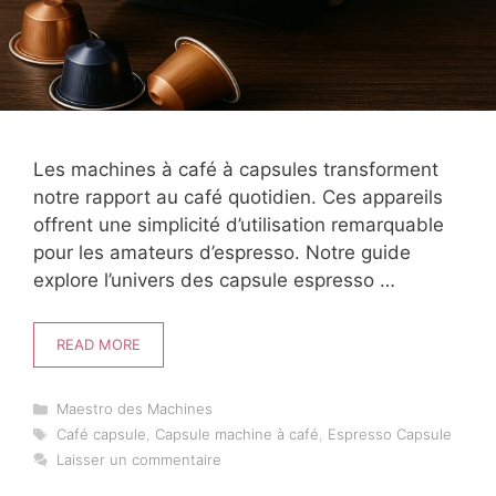
Les machines à café à capsules transforment
notre rapport au café quotidien. Ces appareils
offrent une simplicité d’utilisation remarquable
pour les amateurs d’espresso. Notre guide
explore l’univers des capsule espresso …
READ MORE
Catégories
Maestro des Machines
Étiquettes
Café capsule
,
Capsule machine à café
,
Espresso Capsule
Laisser un commentaire