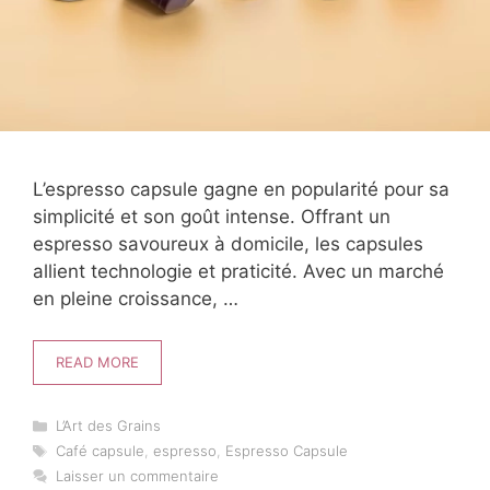
L’espresso capsule gagne en popularité pour sa
simplicité et son goût intense. Offrant un
espresso savoureux à domicile, les capsules
allient technologie et praticité. Avec un marché
en pleine croissance, …
READ MORE
Catégories
L’Art des Grains
Étiquettes
Café capsule
,
espresso
,
Espresso Capsule
Laisser un commentaire