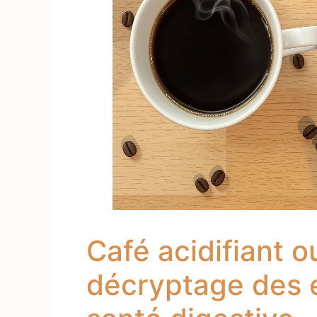
Café acidifiant ou
décryptage des e