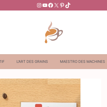
Instagram
YouTube
Facebook
X
Pinterest
TikTok
TIF
L’ART DES GRAINS
MAESTRO DES MACHINES