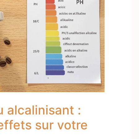
 alcalinisant :
ffets sur votre