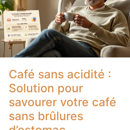
Café sans acidité :
Solution pour
savourer votre café
sans brûlures
d’estomac