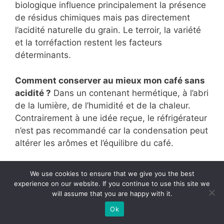
biologique influence principalement la présence
de résidus chimiques mais pas directement
l’acidité naturelle du grain. Le terroir, la variété
et la torréfaction restent les facteurs
déterminants.
Comment conserver au mieux mon café sans
acidité ?
Dans un contenant hermétique, à l’abri
de la lumière, de l’humidité et de la chaleur.
Contrairement à une idée reçue, le réfrigérateur
n’est pas recommandé car la condensation peut
altérer les arômes et l’équilibre du café.
Conclusion
We use cookies to ensure that we give you the best
experience on our website. If you continue to use this site we
will assume that you are happy with it.
Le café sans acidité représente bien plus
qu’une simple alternative pour estomacs
Ok
sensibles. Il ouvre tout un univers de saveurs