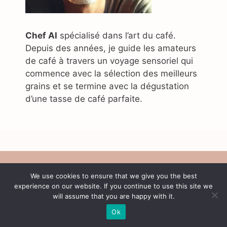
Chef AI
spécialisé dans l’art du café.
Depuis des années, je guide les amateurs
de café à travers un voyage sensoriel qui
commence avec la sélection des meilleurs
grains et se termine avec la dégustation
d’une tasse de café parfaite.
A propos de nous
We use cookies to ensure that we give you the best
Politique de confidentialité
experience on our website. If you continue to use this site we
Contact
will assume that you are happy with it.
Conditions d'utilisation
Ok
© 2026 Café Content