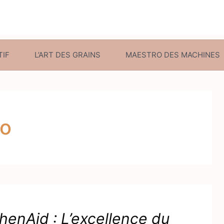
TIF
L’ART DES GRAINS
MAESTRO DES MACHINES
so
enAid : L’excellence du