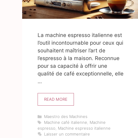
La machine espresso italienne est
l’outil incontournable pour ceux qui
souhaitent maîtriser l’art de
l’espresso à la maison. Reconnue
pour sa capacité à offrir une
qualité de café exceptionnelle, elle
…
READ MORE
Catégories
Maestro des Machines
Étiquettes
Machine café italienne
,
Machine
espresso
,
Machine espresso italienne
Laisser un commentaire