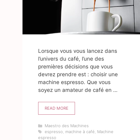
Lorsque vous vous lancez dans
l’univers du café, l’une des
premières décisions que vous
devrez prendre est : choisir une
machine espresso. Que vous
soyez un amateur de café en …
READ MORE
Catégories
Maestro des Machines
Étiquettes
espresso
,
machine à café
,
Machine
espresso