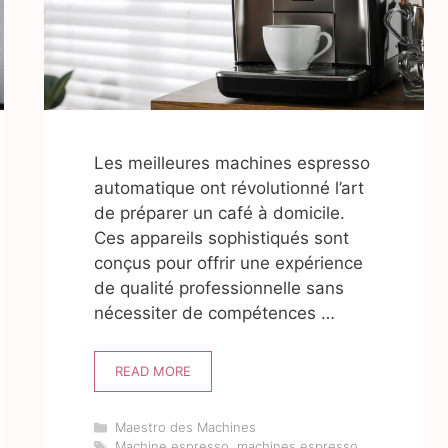
Les meilleures machines espresso
automatique ont révolutionné l’art
de préparer un café à domicile.
Ces appareils sophistiqués sont
conçus pour offrir une expérience
de qualité professionnelle sans
nécessiter de compétences …
READ MORE
Catégories
Maestro des Machines
Étiquettes
Machine espresso
,
machines espresso