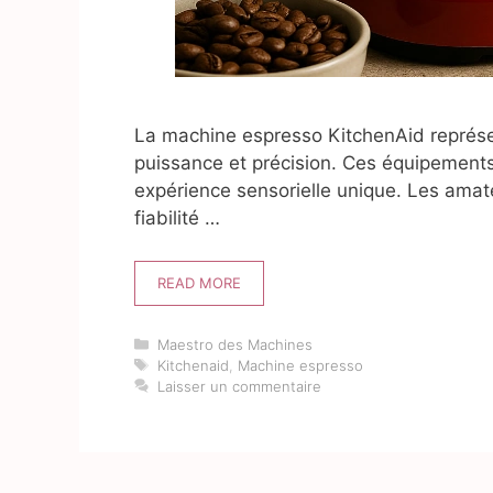
La machine espresso KitchenAid représent
puissance et précision. Ces équipement
expérience sensorielle unique. Les amat
fiabilité …
READ MORE
Catégories
Maestro des Machines
Étiquettes
Kitchenaid
,
Machine espresso
Laisser un commentaire