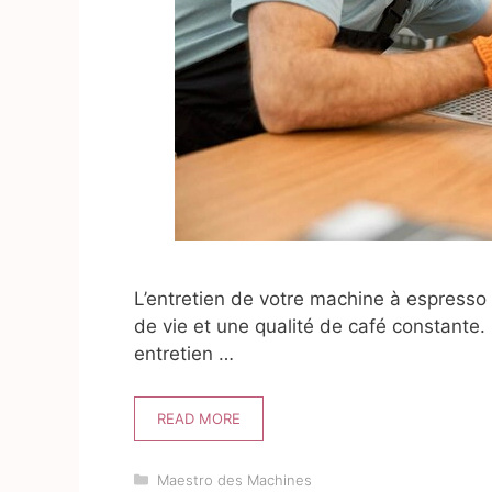
L’entretien de votre machine à espresso 
de vie et une qualité de café constante.
entretien …
READ MORE
Catégories
Maestro des Machines