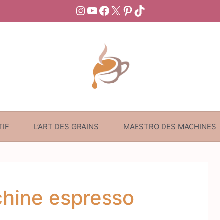
Instagram
YouTube
Facebook
X
Pinterest
TikTok
TIF
L’ART DES GRAINS
MAESTRO DES MACHINES
chine espresso