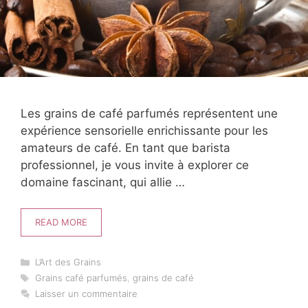
Les grains de café parfumés représentent une
expérience sensorielle enrichissante pour les
amateurs de café. En tant que barista
professionnel, je vous invite à explorer ce
domaine fascinant, qui allie …
READ MORE
Catégories
L’Art des Grains
Étiquettes
Grains café parfumés
,
grains de café
Laisser un commentaire