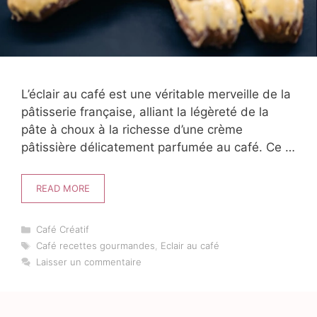
L’éclair au café est une véritable merveille de la
pâtisserie française, alliant la légèreté de la
pâte à choux à la richesse d’une crème
pâtissière délicatement parfumée au café. Ce …
READ MORE
Catégories
Café Créatif
Étiquettes
Café recettes gourmandes
,
Eclair au café
Laisser un commentaire