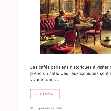
Les cafés parisiens historiques à visiter
prend un café. Ces lieux iconiques sont 
vivante dans …
READ MORE
Catégories
Expériences café