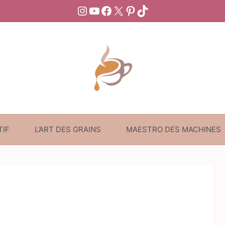
Instagram
YouTube
Facebook
X
Pinterest
TikTok
TIF
L’ART DES GRAINS
MAESTRO DES MACHINES