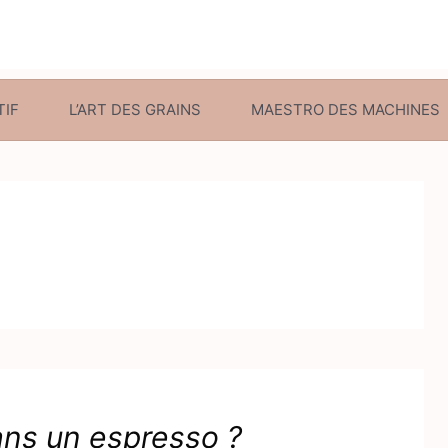
TIF
L’ART DES GRAINS
MAESTRO DES MACHINES
ns un espresso ?