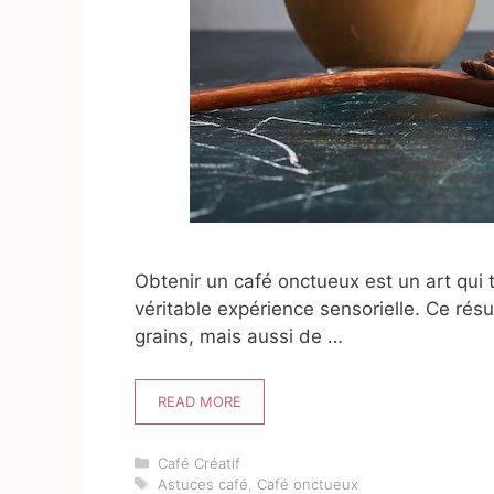
Obtenir un café onctueux est un art qui
véritable expérience sensorielle. Ce ré
grains, mais aussi de …
READ MORE
Catégories
Café Créatif
Étiquettes
Astuces café
,
Café onctueux