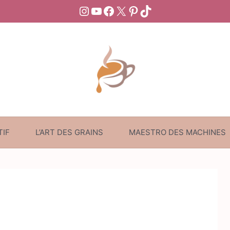
Instagram
YouTube
Facebook
X
Pinterest
TikTok
TIF
L’ART DES GRAINS
MAESTRO DES MACHINES