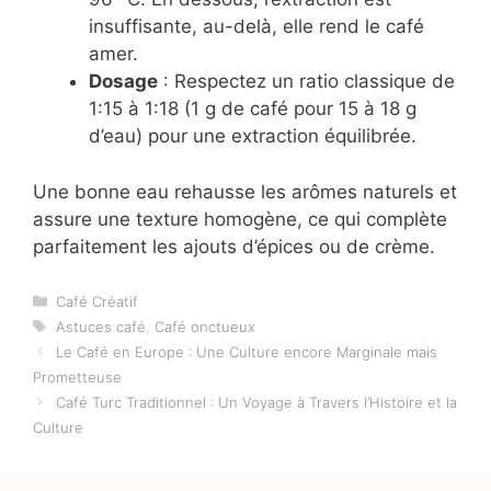
insuffisante, au-delà, elle rend le café
amer.
Dosage
: Respectez un ratio classique de
1:15 à 1:18 (1 g de café pour 15 à 18 g
d’eau) pour une extraction équilibrée.
Une bonne eau rehausse les arômes naturels et
assure une texture homogène, ce qui complète
parfaitement les ajouts d’épices ou de crème.
Catégories
Café Créatif
Étiquettes
Astuces café
,
Café onctueux
Le Café en Europe : Une Culture encore Marginale mais
Prometteuse
Café Turc Traditionnel : Un Voyage à Travers l’Histoire et la
Culture