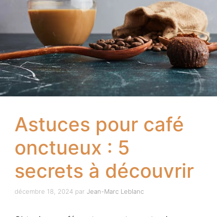
Astuces pour café
onctueux : 5
secrets à découvrir
décembre 18, 2024
par
Jean-Marc Leblanc