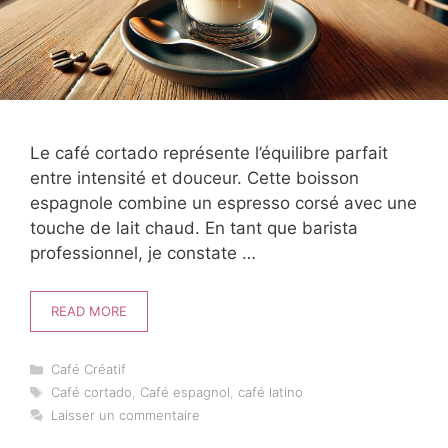
Le café cortado représente l’équilibre parfait
entre intensité et douceur. Cette boisson
espagnole combine un espresso corsé avec une
touche de lait chaud. En tant que barista
professionnel, je constate …
READ MORE
Catégories
Café Créatif
Étiquettes
Café cortado
,
Café espagnol
,
café latino
Laisser un commentaire