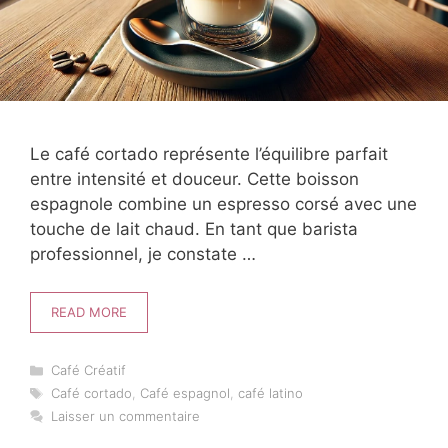
Le café cortado représente l’équilibre parfait
entre intensité et douceur. Cette boisson
espagnole combine un espresso corsé avec une
touche de lait chaud. En tant que barista
professionnel, je constate …
READ MORE
Catégories
Café Créatif
Étiquettes
Café cortado
,
Café espagnol
,
café latino
Laisser un commentaire