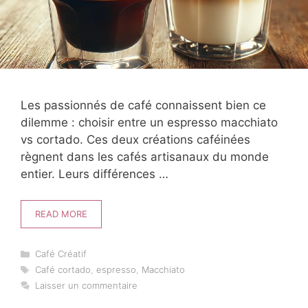
Les passionnés de café connaissent bien ce
dilemme : choisir entre un espresso macchiato
vs cortado. Ces deux créations caféinées
règnent dans les cafés artisanaux du monde
entier. Leurs différences …
READ MORE
Catégories
Café Créatif
Étiquettes
Café cortado
,
espresso
,
Macchiato
Laisser un commentaire