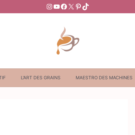
Instagram
YouTube
Facebook
X
Pinterest
TikTok
TIF
L’ART DES GRAINS
MAESTRO DES MACHINES