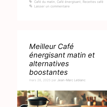
Étiquettes
Café du matin
,
Café énergisant
,
Recettes café
Laisser un commentaire
Meilleur Café
énergisant matin et
alternatives
boostantes
mars 28, 2025
par
Jean-Marc Leblanc