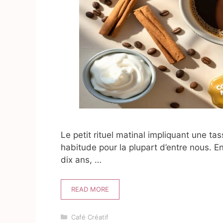
Le petit rituel matinal impliquant une t
habitude pour la plupart d’entre nous. E
dix ans, …
READ MORE
Catégories
Café Créatif