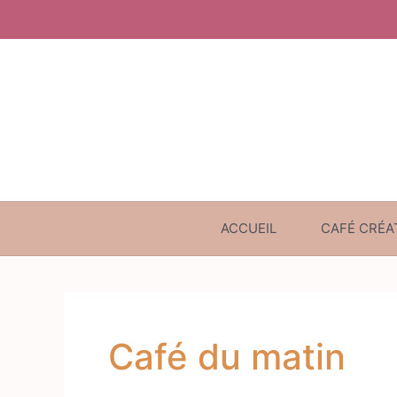
Aller
au
contenu
ACCUEIL
CAFÉ CRÉA
Café du matin