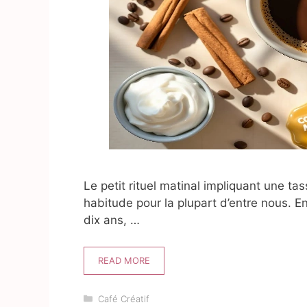
Le petit rituel matinal impliquant une t
habitude pour la plupart d’entre nous. E
dix ans, …
READ MORE
Catégories
Café Créatif