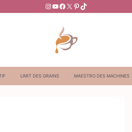
Instagram
YouTube
Facebook
X
Pinterest
TikTok
TIF
L’ART DES GRAINS
MAESTRO DES MACHINES