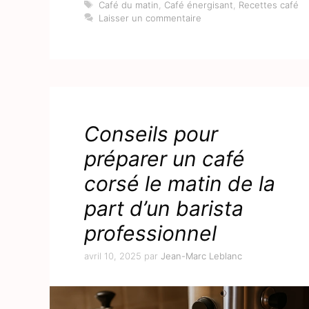
Étiquettes
Café du matin
,
Café énergisant
,
Recettes café
Laisser un commentaire
Conseils pour
préparer un café
corsé le matin de la
part d’un barista
professionnel
avril 10, 2025
par
Jean-Marc Leblanc