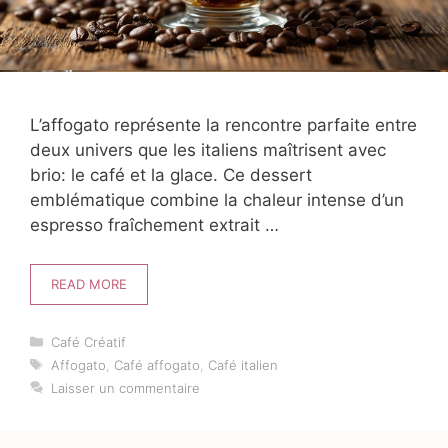
L’affogato représente la rencontre parfaite entre
deux univers que les italiens maîtrisent avec
brio: le café et la glace. Ce dessert
emblématique combine la chaleur intense d’un
espresso fraîchement extrait …
READ MORE
Catégories
Café Créatif
Étiquettes
Affogato
,
Café affogato
,
Café italien
Laisser un commentaire