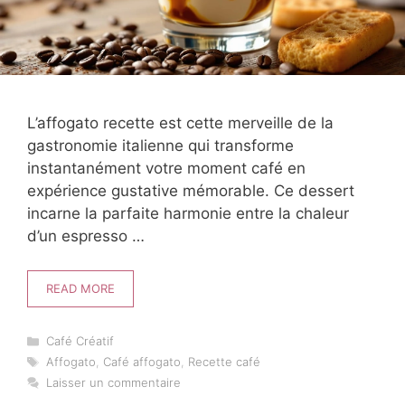
L’affogato recette est cette merveille de la
gastronomie italienne qui transforme
instantanément votre moment café en
expérience gustative mémorable. Ce dessert
incarne la parfaite harmonie entre la chaleur
d’un espresso …
READ MORE
Catégories
Café Créatif
Étiquettes
Affogato
,
Café affogato
,
Recette café
Laisser un commentaire