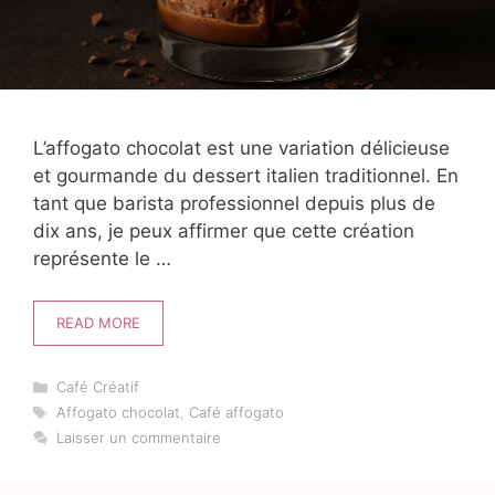
L’affogato chocolat est une variation délicieuse
et gourmande du dessert italien traditionnel. En
tant que barista professionnel depuis plus de
dix ans, je peux affirmer que cette création
représente le …
READ MORE
Catégories
Café Créatif
Étiquettes
Affogato chocolat
,
Café affogato
Laisser un commentaire