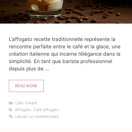
L’affogato recette traditionnelle représente la
rencontre parfaite entre le café et la glace, une
création italienne qui incarne l’élégance dans la
simplicité. En tant que barista professionnel
depuis plus de …
READ MORE
Catégories
Café Créatif
Étiquettes
Affogato
,
Café affogato
Laisser un commentaire